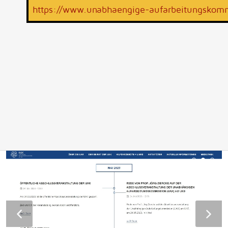
https://www.unabhaengige-aufarbeitungskomm